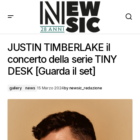
JUSTIN TIMBERLAKE il concerto della serie TINY DESK
[Guarda il set]
JUSTIN TIMBERLAKE il
concerto della serie TINY
DESK [Guarda il set]
gallery
news
15 Marzo 2024
by
newsic_redazione