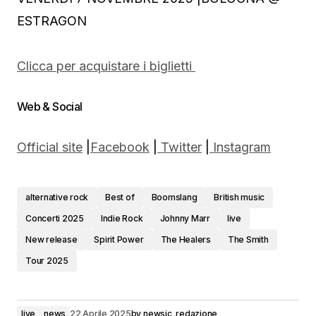
ESTRAGON
Clicca per acquistare i biglietti
Web & Social
Official site
|
Facebook
|
Twitter
|
Instagram
alternative rock
Best of
Boomslang
British music
Concerti 2025
Indie Rock
Johnny Marr
live
New release
Spirit Power
The Healers
The Smith
Tour 2025
live
news
22 Aprile 2025
by
newsic_redazione