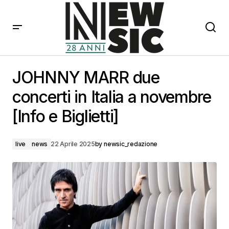
JOHNNY MARR due concerti in Italia a novembre [Info
e Biglietti]
JOHNNY MARR due
concerti in Italia a novembre
[Info e Biglietti]
live
news
22 Aprile 2025
by
newsic_redazione