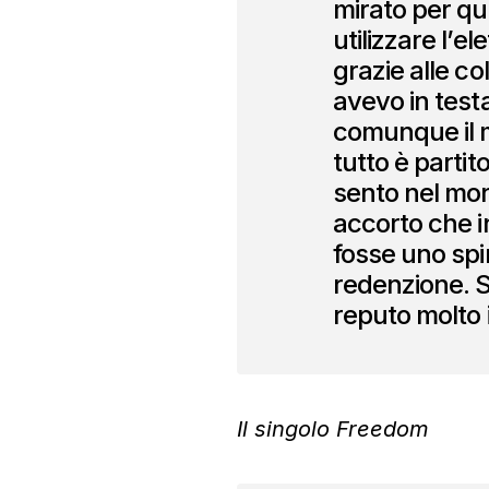
mirato per qu
utilizzare l’e
grazie alle col
avevo in test
comunque il m
tutto è parti
sento nel mon
accorto che i
fosse uno spir
redenzione. S
reputo molto 
Il singolo Freedom