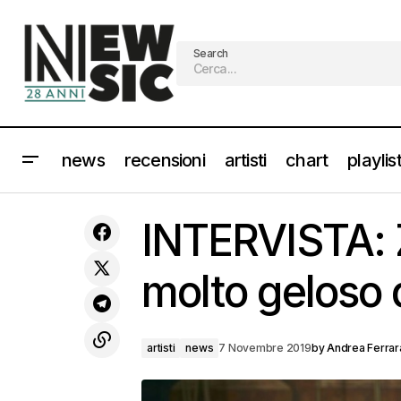
Search
news
recensioni
artisti
chart
playlis
DOJA CAT scopri la Hot Pink del rap
artist
INTERVISTA: 
made in Usa
molto geloso 
artisti
news
7 Novembre 2019
by
Andrea Ferrar