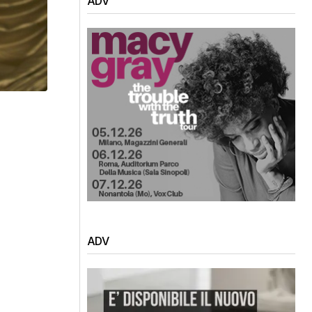
ADV
ADV