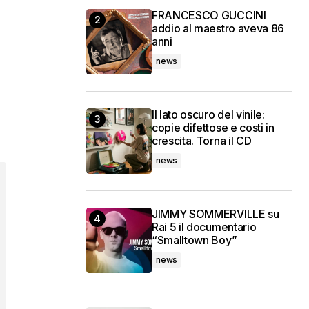
FRANCESCO GUCCINI
addio al maestro aveva 86
anni
news
Il lato oscuro del vinile:
copie difettose e costi in
crescita. Torna il CD
news
JIMMY SOMMERVILLE su
Rai 5 il documentario
“Smalltown Boy”
news