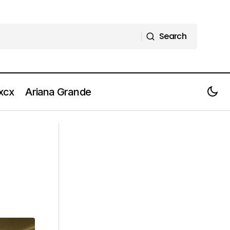
Search
Search
 xcx
Ariana Grande
EICMA: la playlist dedicata al mondo
lbum”
biker