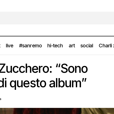
t
live
#sanremo
hi-tech
art
social
Charli
INTERVISTA: Zucchero: “Sono molto geloso di questo a
i
news
Zucchero: “Sono
di questo album”
a