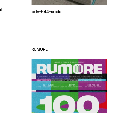
al
adv-H44-social
RUMORE