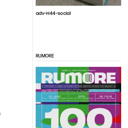
adv-H44-social
RUMORE
a