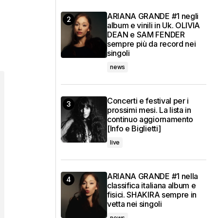
ARIANA GRANDE #1 negli
album e vinili in Uk. OLIVIA
DEAN e SAM FENDER
sempre più da record nei
singoli
news
Concerti e festival per i
prossimi mesi. La lista in
continuo aggiornamento
[Info e Biglietti]
live
ARIANA GRANDE #1 nella
classifica italiana album e
fisici. SHAKIRA sempre in
vetta nei singoli
news