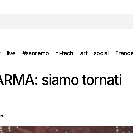
t
live
#sanremo
hi-tech
art
social
France
Intervista – KARMA: siamo tornati per restare
artisti
news
KARMA: siamo tornati
ne