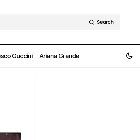
Search
Search
sco Guccini
Ariana Grande
LIGABUE "Certe Notti a Milano" aperte
le prevendite per il concerto a San
Siro