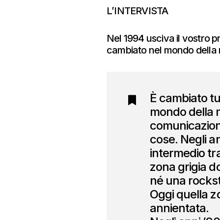
​L’INTERVISTA
Nel 1994 usciva il vostro pr
cambiato nel mondo della m
È cambiato tu
mondo della m
comunicazione
cose. Negli a
intermedio tr
zona grigia d
né una rockst
Oggi quella z
annientata.