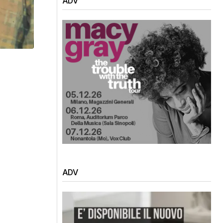
ADV
ADV