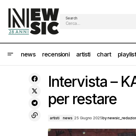
Search
news
recensioni
artisti
chart
playlis
KATSEYE supergruppo tutto al
femminile. Guarda il video con
Intervista – 
JESSICA ALBA
per restare
artisti
news
25 Giugno 2025
by
newsic_redazio