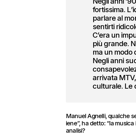
Negli anni ’90
fortissima. L’
parlare al mon
sentirti ridicol
C’era un impu
più grande. N
ma un modo di
Negli anni su
consapevolez
arrivata MTV,
culturale. Le
Manuel Agnelli, qualche set
iene”, ha detto: “la musica 
analisi?