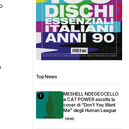
o
a
Top News
MESHELL NDEGEOCELLO
e CAT POWER ascolta la
cover di “Don’t You Want
Me” degli Human League
news