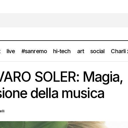
t
live
#sanremo
hi-tech
art
social
Charli
Intervista: ALVARO SOLER: Magia, il disco e la visione dell
news
ALVARO SOLER: Magia,
isione della musica
lli