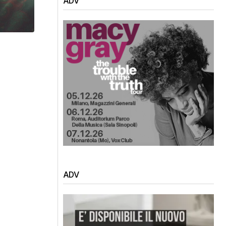
ADV
ADV