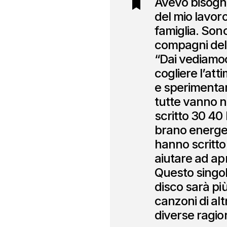
Avevo bisogno
del mio lavor
famiglia. Son
compagni dell
“Dai vediamoc
cogliere l’at
e sperimentar
tutte vanno n
scritto 30 40 
brano energet
hanno scritto
aiutare ad apr
Questo singol
disco sarà più
canzoni di alt
diverse ragion