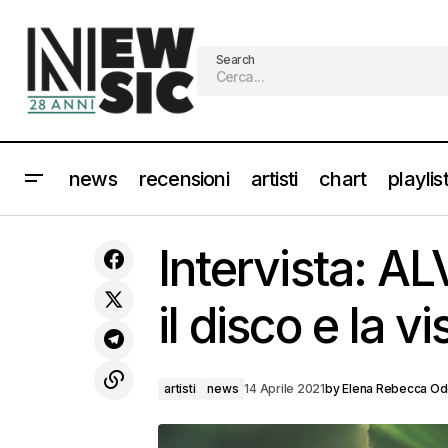
Search
news
recensioni
artisti
chart
playlis
BLACK SABBATH - in arrivo la versione
artisti
Intervista: 
Super Deluxe di "Sabotage"
il disco e la v
artisti
news
14 Aprile 2021
by
Elena Rebecca Ode