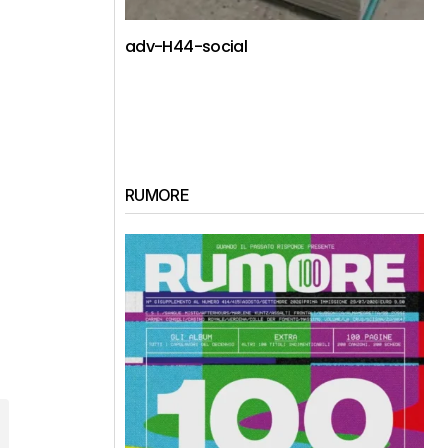
adv-H44-social
RUMORE