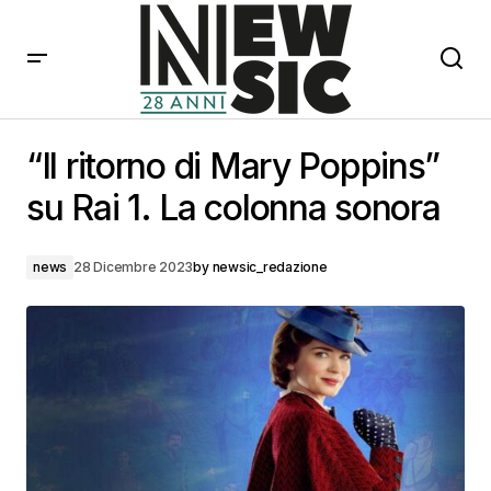
“Il ritorno di Mary Poppins” su Rai 1. La colonna
sonora
“Il ritorno di Mary Poppins”
su Rai 1. La colonna sonora
news
28 Dicembre 2023
by
newsic_redazione