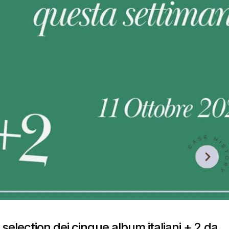
election dei cinque album italiani + 2 da