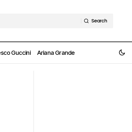
Search
Search
sco Guccini
Ariana Grande
HI-TECH - RAYE è Global Ambassador
obre 2024]
delle nuove cuffie Dyson OnTrac™