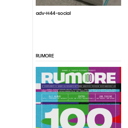
adv-H44-social
RUMORE