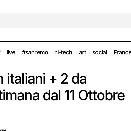
t
live
#sanremo
hi-tech
art
social
France
I cinque album italiani + 2 da ascoltare [settimana dal 11 Ott
ylist
 italiani + 2 da
timana dal 11 Ottobre
ione