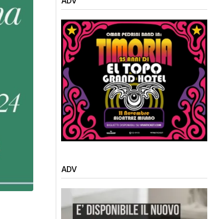
ADV
ADV