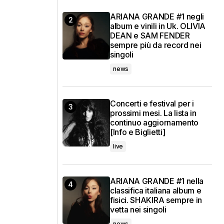
ARIANA GRANDE #1 negli
album e vinili in Uk. OLIVIA
DEAN e SAM FENDER
sempre più da record nei
singoli
news
Concerti e festival per i
prossimi mesi. La lista in
continuo aggiornamento
[Info e Biglietti]
live
ARIANA GRANDE #1 nella
classifica italiana album e
fisici. SHAKIRA sempre in
vetta nei singoli
news