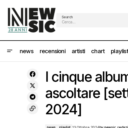
Search
news
recensioni
artisti
chart
playlis
TONY EFFE in concerto a Milano e in
diretta su RTL 102.5 e Radio Zeta in
news
pla
I cinque album
radiovisione [Info e Scaletta]
ascoltare [set
2024]
news
playlist
13 Ottobre 2024
by
newsic_redaz