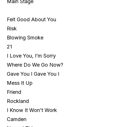
Main Stage
Felt Good About You
Risk
Blowing Smoke
21
I Love You, I’m Sorry
Where Do We Go Now?
Gave You I Gave You I
Mess It Up
Friend
Rockland
I Know It Won’t Work
Camden