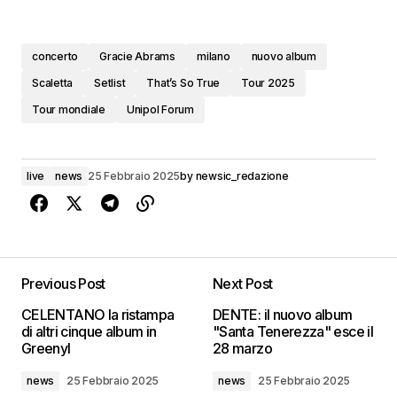
concerto
Gracie Abrams
milano
nuovo album
Scaletta
Setlist
That’s So True
Tour 2025
Tour mondiale
Unipol Forum
live
news
25 Febbraio 2025
by
newsic_redazione
Previous Post
Next Post
CELENTANO la ristampa
DENTE: il nuovo album
di altri cinque album in
"Santa Tenerezza" esce il
Greenyl
28 marzo
news
25 Febbraio 2025
news
25 Febbraio 2025