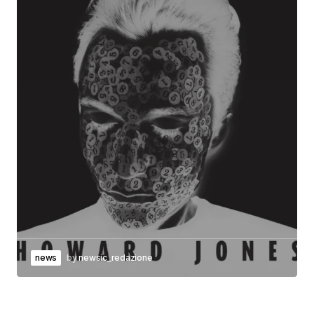
news
by
newsic_redazione