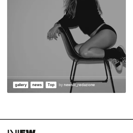
gallery
news
Top
by
newsic_redazione