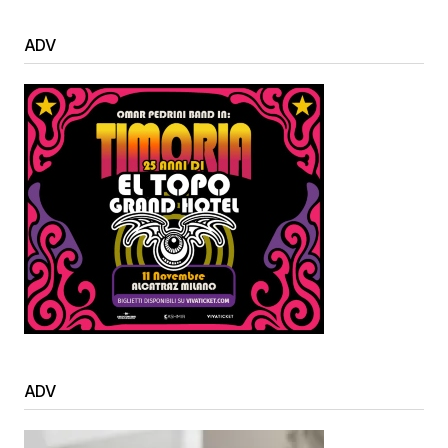
ADV
ADV