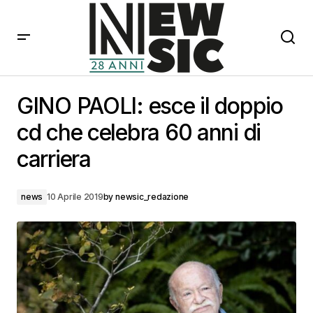
GINO PAOLI: esce il doppio cd che celebra 60 anni di
carriera
GINO PAOLI: esce il doppio
cd che celebra 60 anni di
carriera
news
10 Aprile 2019
by
newsic_redazione