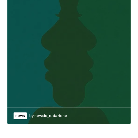
news
by
newsic_redazione