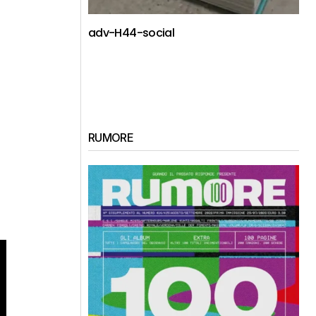
adv-H44-social
RUMORE