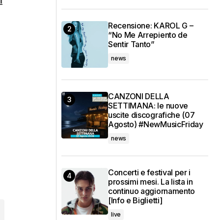
Recensione: KAROL G –
“No Me Arrepiento de
Sentir Tanto”
news
CANZONI DELLA
SETTIMANA: le nuove
uscite discografiche (07
Agosto) #NewMusicFriday
news
Concerti e festival per i
prossimi mesi. La lista in
continuo aggiornamento
[Info e Biglietti]
live