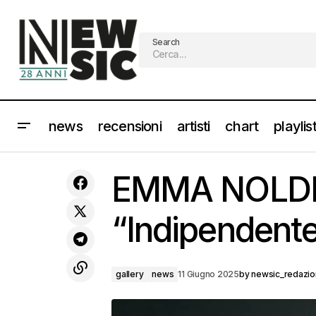
Search
news
recensioni
artisti
chart
playlis
Recensione PINGUINI TATTICI
NUCLEARI: noi siamo noi! [Scaletta e
EMMA NOLDE g
info]
“Indipendent
gallery
news
11 Giugno 2025
by
newsic_redazi