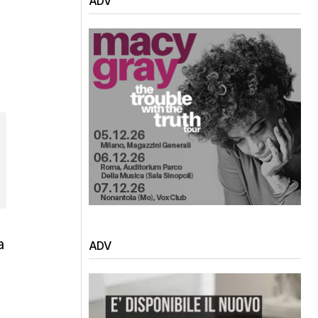
ADV
a
ADV