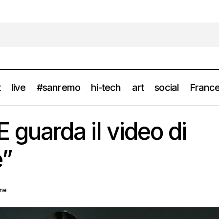
t
live
#sanremo
hi-tech
art
social
France
EMMA NOLDE guarda il video di “Indipendente”
gallery
news
uarda il video di
e”
one