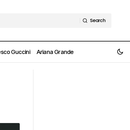
Search
Search
sco Guccini
Ariana Grande
KAROL G il nuovo album
"TROPICOQUETA" in uscita il 20
giugno