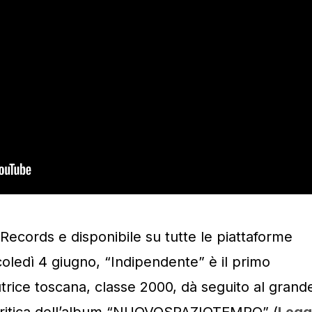
Records e disponibile su tutte le piattaforme
coledì 4 giugno, “Indipendente” è il primo
utrice toscana, classe 2000, dà seguito al grand
 critica dell’album “NUOVOSPAZIOTEMPO” (
Legg