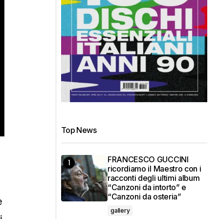
Top News
FRANCESCO GUCCINI
ricordiamo il Maestro con i
racconti degli ultimi album
“Canzoni da intorto” e
“Canzoni da osteria”
e
gallery
i