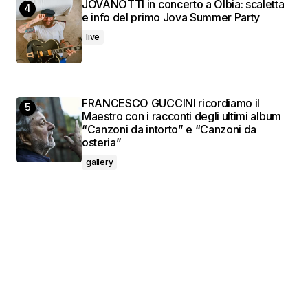
JOVANOTTI in concerto a Olbia: scaletta
e info del primo Jova Summer Party
live
FRANCESCO GUCCINI ricordiamo il
Maestro con i racconti degli ultimi album
“Canzoni da intorto” e “Canzoni da
osteria”
gallery