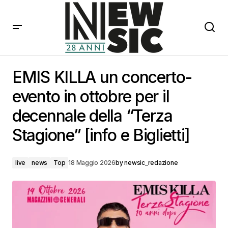
EMIS KILLA un concerto-evento in ottobre per il
decennale della “Terza Stagione” [info e Biglietti]
EMIS KILLA un concerto-
evento in ottobre per il
decennale della “Terza
Stagione” [info e Biglietti]
live
news
Top
18 Maggio 2026
by
newsic_redazione