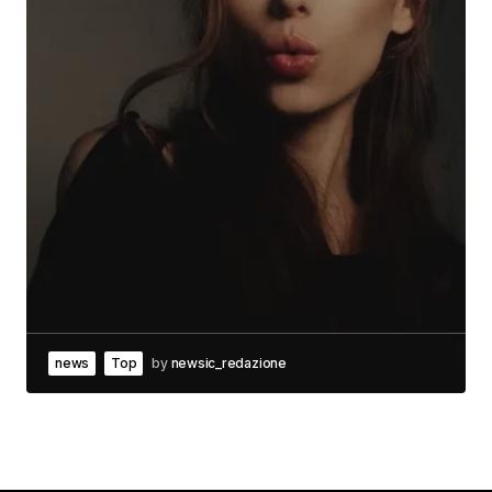
news
Top
by
newsic_redazione