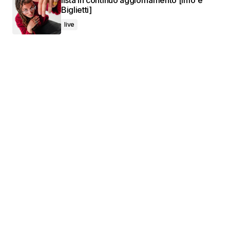
lista in continuo aggiornamento [Info e
Biglietti]
live