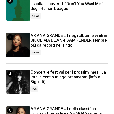
ascolta la cover di “Don’t You Want Me”
degli Human League
news
ARIANA GRANDE #1 negli album e vinili in
Uk. OLIVIA DEAN e SAM FENDER sempre
più da record nei singoli
news
Concerti e festival per i prossimi mesi. La
lista in continuo aggiornamento [Info e
Biglietti]
live
ARIANA GRANDE #1 nella classifica
italiana album e fisici. SHAKIRA sempre in