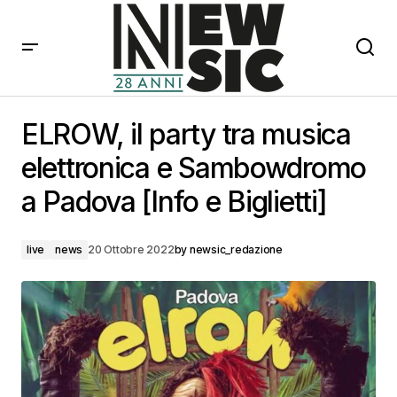
ELROW, il party tra musica elettronica e
Sambowdromo a Padova [Info e Biglietti]
ELROW, il party tra musica
elettronica e Sambowdromo
a Padova [Info e Biglietti]
live
news
20 Ottobre 2022
by
newsic_redazione