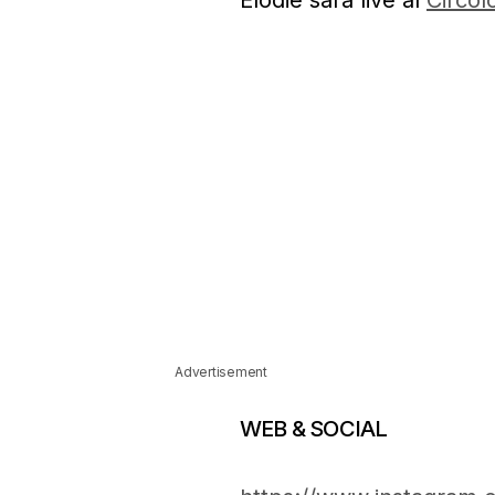
Elodie sarà live al
Circol
Advertisement
WEB & SOCIAL