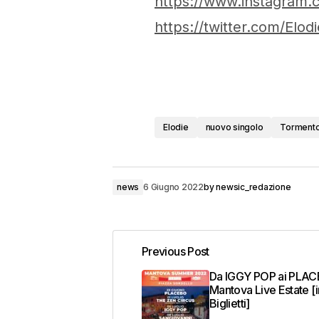
https://www.instagram.
https://twitter.com/Elod
Elodie
nuovo singolo
Torment
news
6 Giugno 2022
by
newsic_redazione
Previous Post
Da IGGY POP ai PLAC
Mantova Live Estate [i
Biglietti]