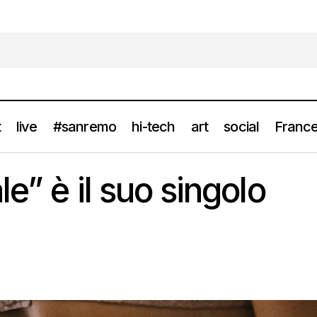
t
live
#sanremo
hi-tech
art
social
France
ELODIE “Tribale” è il suo singolo per l’estate
news
e” è il suo singolo