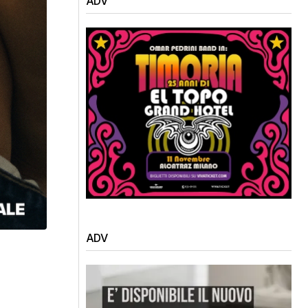
ADV
ADV