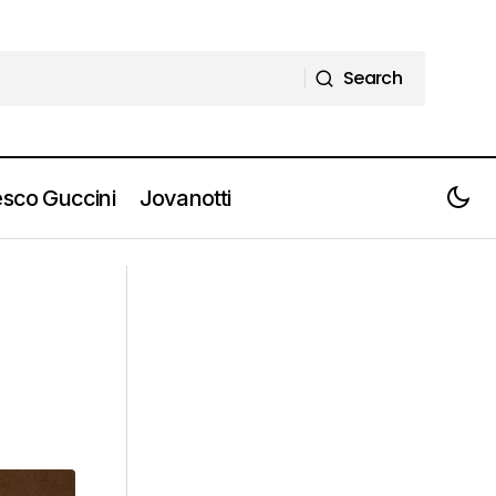
Search
Search
sco Guccini
Jovanotti
Live report e scaletta -BAUHAUS il
popolo oscuro è sempre vivo