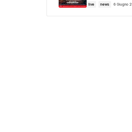
live
news
6 Giugno 