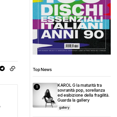
Top News
KAROL G la maturità tra
sovranità pop, sorellanza
ed esibizione della fragilità.
Guarda la gallery
è
gallery