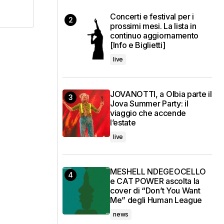
Concerti e festival per i
prossimi mesi. La lista in
continuo aggiornamento
[Info e Biglietti]
live
JOVANOTTI, a Olbia parte il
Jova Summer Party: il
viaggio che accende
l’estate
live
MESHELL NDEGEOCELLO
e CAT POWER ascolta la
cover di “Don’t You Want
Me” degli Human League
news