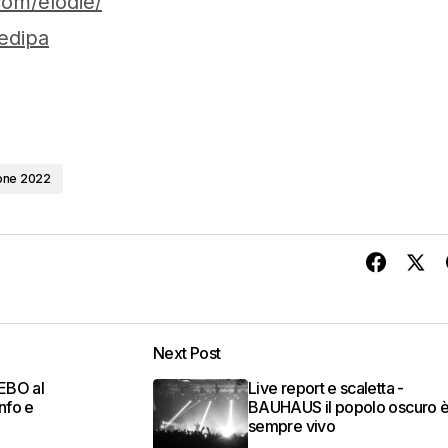
com/
elodie/
iedipa
one 2022
Next Post
EBO al
Live report e scaletta -
nfo e
BAUHAUS il popolo oscuro 
sempre vivo