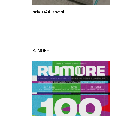
adv-H44-social
RUMORE