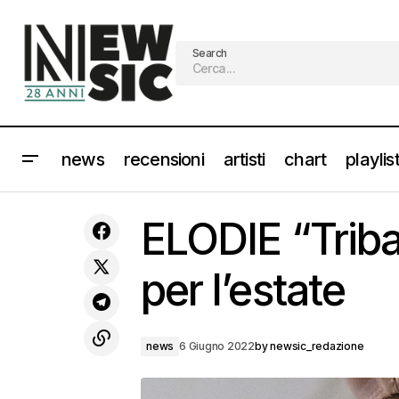
Search
news
recensioni
artisti
chart
playlis
Da IGGY POP ai PLACEBO al Mantova
ELODIE “Tribal
Live Estate [info e Biglietti]
per l’estate
news
6 Giugno 2022
by
newsic_redazione