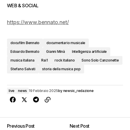
WEB & SOCIAL
https://www.bennato.net/
docufilm Bennato
documentario musicale
Edoardo Bennato
Gianni Minà
Intelligenza artificiale
musica italiana
Rai1
rock italiano
Sono Solo Canzonette
Stefano Salvati
storia della musica pop
live
news
19 Febbraio 2025
by
newsic_redazione
Previous Post
Next Post