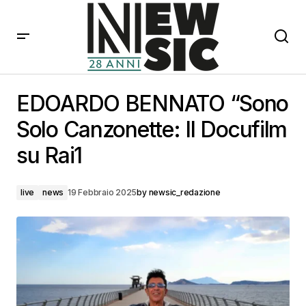
EDOARDO BENNATO “Sono Solo Canzonette: Il
Docufilm su Rai1
EDOARDO BENNATO “Sono
Solo Canzonette: Il Docufilm
su Rai1
live
news
19 Febbraio 2025
by
newsic_redazione