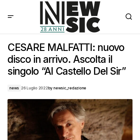
CESARE MALFATTI: nuovo disco in arrivo. Ascolta il
singolo “Al Castello Del Sir”
CESARE MALFATTI: nuovo
disco in arrivo. Ascolta il
singolo “Al Castello Del Sir”
news
26 Luglio 2022
by
newsic_redazione