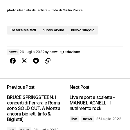
photo rilasciata dall’artista – foto di Giulio Rocca
Cesare Malfatti
nuovo album
nuovo singolo
news
26 Luglio 2022
by
newsic_redazione
Previous Post
Next Post
BRUCE SPRINGSTEEN: i
Live report e scaletta -
concerti di Ferrara e Roma
MANUEL AGNELLI: il
sono SOLD OUT. A Monza
nutrimento rock
ancora biglietti [info &
Biglietti]
live
news
26 Luglio 2022
live
news
26 Luglio 2022