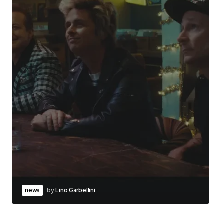
news
by
Lino Garbellini