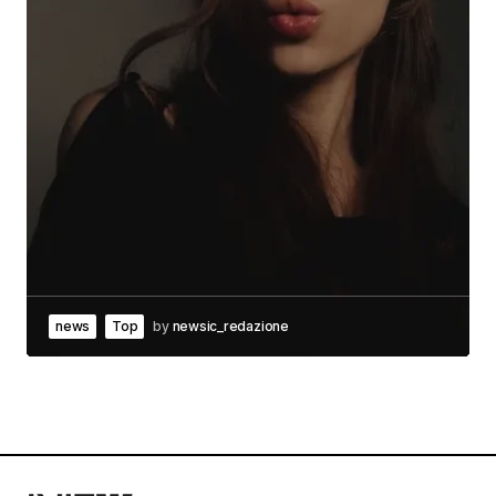
news
Top
by
newsic_redazione