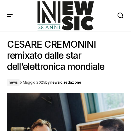
CESARE CREMONINI remixato dalle star dell’elettronica
mondiale
CESARE CREMONINI
remixato dalle star
dell’elettronica mondiale
news
5 Maggio 2025
by
newsic_redazione