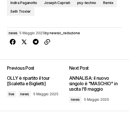
Indira Paganotto
Joseph Capriati
psy-techno
Remix
Seth Troxler
news
5 Maggio 2025
by
newsic_redazione
Previous Post
Next Post
OLLY è ripartito il tour
ANNALISA: il nuovo
[Scaletta e Biglietti]
singolo è "MASCHIO" in
uscita l'8 maggio
live
news
5 Maggio 2025
news
5 Maggio 2025