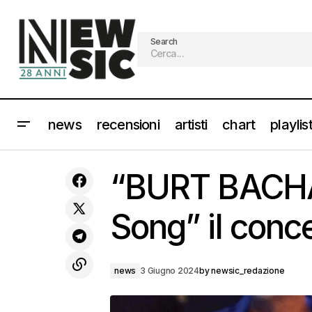
Search
news
recensioni
artisti
chart
playlis
SOPHIE & THE GIANTS guarda il video di
“Shut Up And Dance” [Tormentoni
n
“BURT BACHA
2024]
Song” il conce
news
3 Giugno 2024
by
newsic_redazione