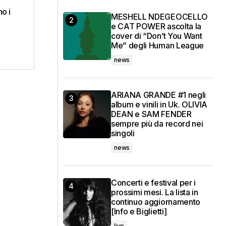
o i
MESHELL NDEGEOCELLO
e CAT POWER ascolta la
cover di “Don’t You Want
Me” degli Human League
news
ARIANA GRANDE #1 negli
album e vinili in Uk. OLIVIA
DEAN e SAM FENDER
sempre più da record nei
singoli
news
Concerti e festival per i
prossimi mesi. La lista in
continuo aggiornamento
[Info e Biglietti]
live