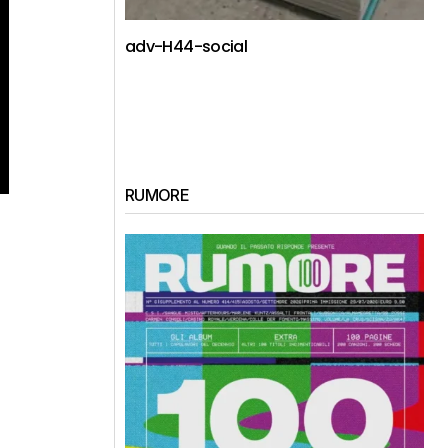
adv-H44-social
RUMORE