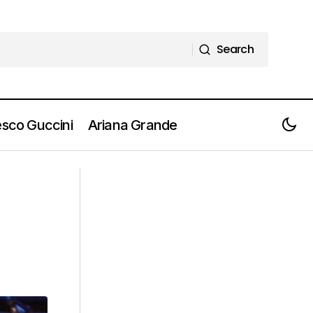
Search
Search
sco Guccini
Ariana Grande
WORM UP! FESTIVAL: arrivano i
ai5
KOKOROKO