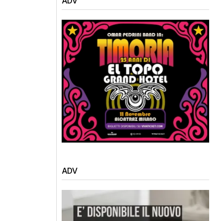
ADV
ADV