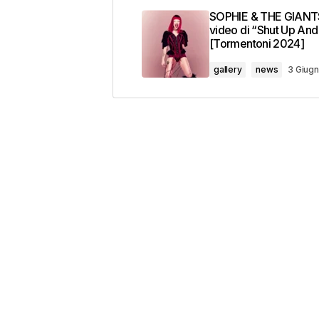
SOPHIE & THE GIANTS
video di “Shut Up An
[Tormentoni 2024]
gallery
news
3 Giug