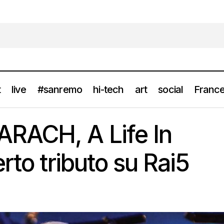
t
live
#sanremo
hi-tech
art
social
France
“BURT BACHARACH, A Life In Song” il concerto tributo su R
ews
RACH, A Life In
rto tributo su Rai5