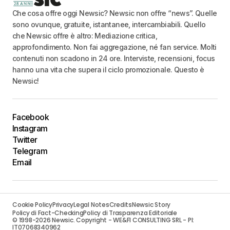
Che cosa offre oggi Newsic? Newsic non offre “news”. Quelle
sono ovunque, gratuite, istantanee, intercambiabili. Quello
che Newsic offre è altro: Mediazione critica,
approfondimento. Non fai aggregazione, né fan service. Molti
contenuti non scadono in 24 ore. Interviste, recensioni, focus
hanno una vita che supera il ciclo promozionale. Questo è
Newsic!
Facebook
Instagram
Twitter
Telegram
Email
Cookie Policy
Privacy
Legal Notes
Credits
Newsic Story
Policy di Fact-Checking
Policy di Trasparenza Editoriale
© 1998-2026 Newsic. Copyright - WE&FI CONSULTING SRL - PI:
IT07068340962