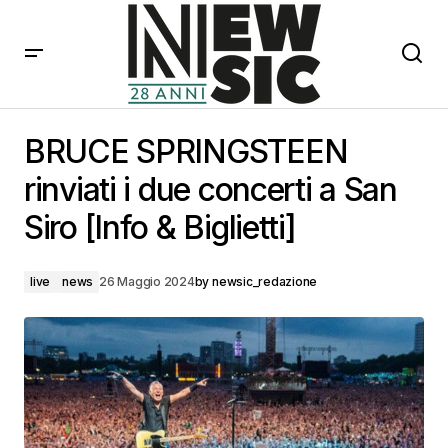
BRUCE SPRINGSTEEN rinviati i due concerti a San Siro
[Info & Biglietti]
BRUCE SPRINGSTEEN
rinviati i due concerti a San
Siro [Info & Biglietti]
live
news
26 Maggio 2024
by
newsic_redazione