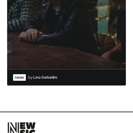
news
by
Lino Garbellini