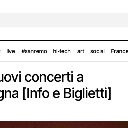
t
live
#sanremo
hi-tech
art
social
France
BRESH due nuovi concerti a Jesolo e Bologna [Info e Biglie
news
ovi concerti a
na [Info e Biglietti]