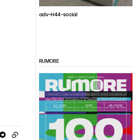
adv-H44-social
RUMORE