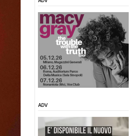
ADV
ADV