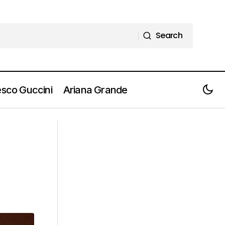
Search
Search
sco Guccini
Ariana Grande
RENATO ZERO omaggia Whitney
tti]
Houston ed Etta James con due
nuovi brani