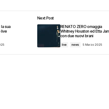
Next Post
la sua
RENATO ZERO omaggia
 live
Whitney Houston ed Etta Ja
con due nuovi brani
025
live
news
5 Marzo 2025