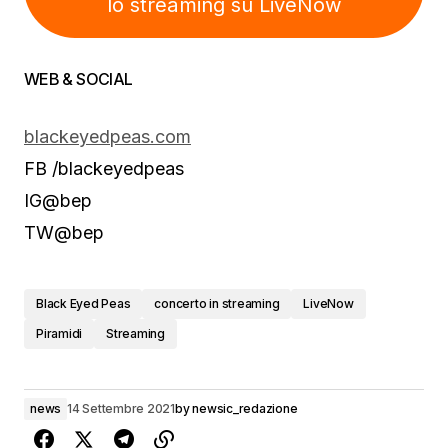
lo streaming su LiveNow
WEB & SOCIAL
blackeyedpeas.com
FB /blackeyedpeas
IG@bep
TW@bep
Black Eyed Peas
concerto in streaming
LiveNow
Piramidi
Streaming
news
14 Settembre 2021
by
newsic_redazione