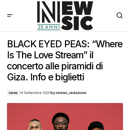
BLACK EYED PEAS: “Where Is The Love Stream” il
concerto alle piramidi di Giza. Info e biglietti
BLACK EYED PEAS: “Where
Is The Love Stream” il
concerto alle piramidi di
Giza. Info e biglietti
news
14 Settembre 2021
by
newsic_redazione