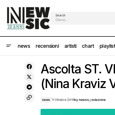
Search
news
recensioni
artisti
chart
playlis
Video: BLACK EYED PEAS e J BALVIN -
Ascolta ST. 
Ritmo
(Nina Kraviz 
news
11 Ottobre 2019
by
newsic_redazione