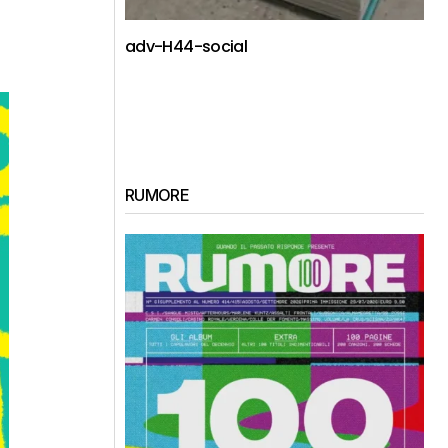
adv-H44-social
RUMORE