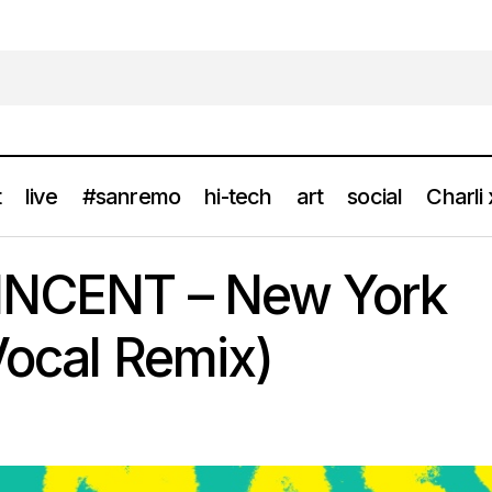
t
live
#sanremo
hi-tech
art
social
Charli
Ascolta ST. VINCENT – New York (Nina Kraviz Vocal Remix
news
VINCENT – New York
Vocal Remix)