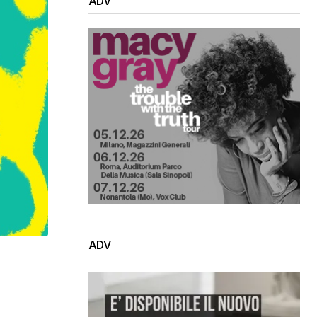
ADV
ADV