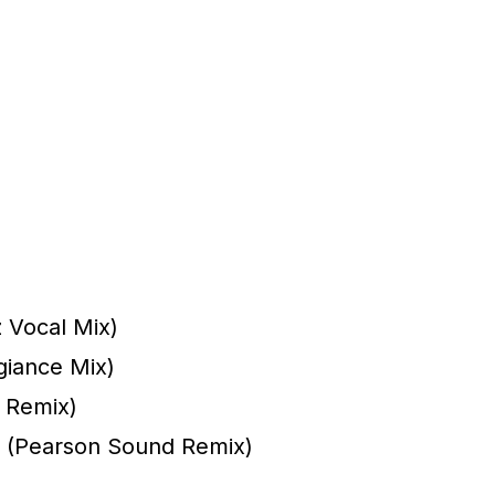
z Vocal Mix)
giance Mix)
n Remix)
t (Pearson Sound Remix)