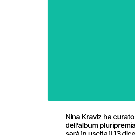
Nina Kraviz ha curat
dell’album pluripremi
sarà in uscita il 13 di