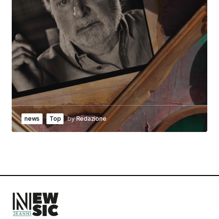
news
Top
by
Redazione