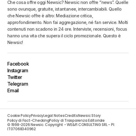
Che cosa offre oggi Newsic? Newsic non offre “news”. Quelle
sono ovunque, gratuite, istantanee, intercambiabili. Quello
che Newsic offre è altro: Mediazione critica,
approfondimento. Non fai aggregazione, né fan service. Molti
contenuti non scadono in 24 ore. Interviste, recensioni, focus
hanno una vita che supera il ciclo promozionale. Questo è
Newsic!
Facebook
Instagram
Twitter
Telegram
Email
Cookie Policy
Privacy
Legal Notes
Credits
Newsic Story
Policy di Fact-Checking
Policy di Trasparenza Editoriale
© 1998-2026 Newsic. Copyright - WE&FI CONSULTING SRL - PI:
IT07068340962