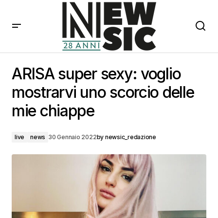
ARISA super sexy: voglio mostrarvi uno scorcio delle
mie chiappe
ARISA super sexy: voglio
mostrarvi uno scorcio delle
mie chiappe
live
news
30 Gennaio 2022
by
newsic_redazione