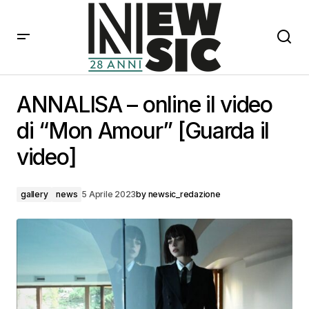
ANNALISA – online il video di “Mon Amour” [Guarda il
video]
ANNALISA – online il video
di “Mon Amour” [Guarda il
video]
gallery
news
5 Aprile 2023
by
newsic_redazione