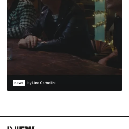
news
by
Lino Garbellini