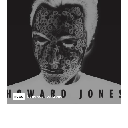
news
by
newsic_redazione