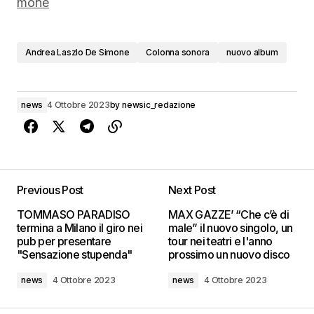
mone
Andrea Laszlo De Simone
Colonna sonora
nuovo album
news
4 Ottobre 2023
by
newsic_redazione
Previous Post
Next Post
TOMMASO PARADISO
MAX GAZZE’ “Che c’è di
termina a Milano il giro nei
male” il nuovo singolo, un
pub per presentare
tour nei teatri e l'anno
"Sensazione stupenda"
prossimo un nuovo disco
news
4 Ottobre 2023
news
4 Ottobre 2023