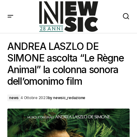
ANDREA LASZLO DE SIMONE ascolta “Le Règne
Animal” la colonna sonora dell’omonimo film
ANDREA LASZLO DE
SIMONE ascolta “Le Règne
Animal” la colonna sonora
dell’omonimo film
news
4 Ottobre 2023
by
newsic_redazione