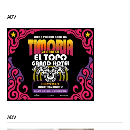
ADV
ADV