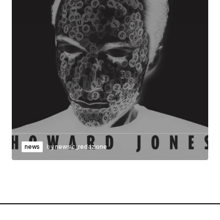
news
by
newsic_redazione