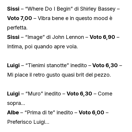
Sissi
– “Where Do I Begin” di Shirley Bassey –
Voto 7,00
– Vibra bene e in questo mood è
perfetta.
Sissi
– “Image” di John Lennon –
Voto 6,90
–
Intima, poi quando apre vola.
Luigi
– “Tienimi stanotte” inedito –
Voto 6,30
–
Mi piace il retro gusto quasi brit del pezzo.
Luigi
– “Muro” inedito –
Voto 6,30
– Come
sopra…
Albe
– “Prima di te” inedito –
Voto 6,00
–
Preferisco Luigi…