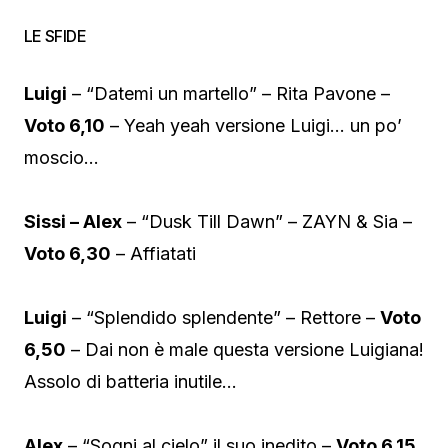
LE SFIDE
Luigi
– “Datemi un martello” – Rita Pavone –
Voto 6,10
– Yeah yeah versione Luigi… un po’
moscio…
Sissi – Alex
– “Dusk Till Dawn” – ZAYN & Sia –
Voto 6,30
– Affiatati
Luigi
– “Splendido splendente” – Rettore –
Voto
6,50
– Dai non è male questa versione Luigiana!
Assolo di batteria inutile…
Alex
– “Sogni al cielo” il suo inedito –
Voto 6,15