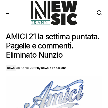
AMICI 21 la settima puntata. Pagelle e commenti.
Eliminato Nunzio
AMICI 21 la settima puntata.
Pagelle e commenti.
Eliminato Nunzio
news
30 Aprile 2022
by
newsic_redazione