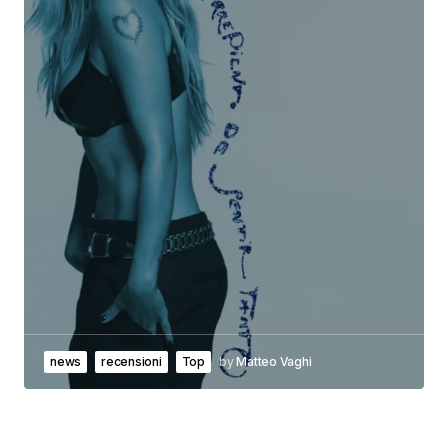
news
recensioni
Top
by
Matteo Vaghi