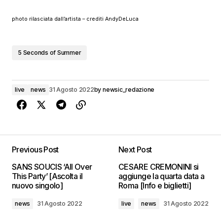
photo rilasciata dall’artista – crediti AndyDeLuca
5 Seconds of Summer
live
news
31 Agosto 2022
by
newsic_redazione
Previous Post
Next Post
SANS SOUCIS ‘All Over
CESARE CREMONINI si
This Party’ [Ascolta il
aggiunge la quarta data a
nuovo singolo]
Roma [Info e biglietti]
news
31 Agosto 2022
live
news
31 Agosto 2022