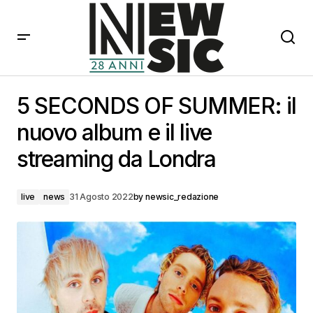
5 SECONDS OF SUMMER: il nuovo album e il live
streaming da Londra
5 SECONDS OF SUMMER: il
nuovo album e il live
streaming da Londra
live
news
31 Agosto 2022
by
newsic_redazione