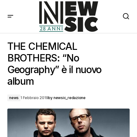
THE CHEMICAL BROTHERS: “No Geography” è il
nuovo album
THE CHEMICAL
BROTHERS: “No
Geography” è il nuovo
album
news
1 Febbraio 2019
by
newsic_redazione