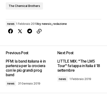
The Chemical Brothers
news
1 Febbraio 2019
by
newsic_redazione
Previous Post
Next Post
PFM: la band italiana è in
LITTLE MIX: "The LM5
partenza per la crociera
Tour" fa tappa in Italia il 18
con le più grandi prog
settembre
band
news
1 Febbraio 2019
news
31 Gennaio 2019