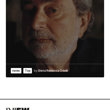
news
Top
by
Elena Rebecca Odelli