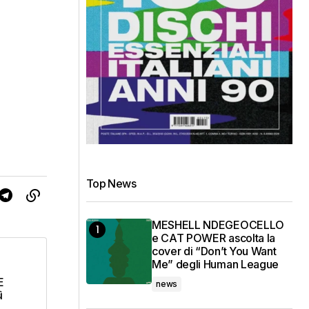
Top News
MESHELL NDEGEOCELLO
e CAT POWER ascolta la
cover di “Don’t You Want
Me” degli Human League
E
news
ì