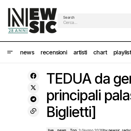
Search
news
recensioni
artisti
chart
playlis
TAYLOR SWIFT il nuovo brano “I Knew
It, I Knew You” per la colonna sonora
live
news
T
TEDUA da genn
di Toy Story 5
principali pala
Biglietti]
live
news
Top
3 Giugno 2026
by
newsic_reda