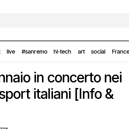
t
live
#sanremo
hi-tech
art
social
France
TEDUA da gennaio in concerto nei principali palasport italiani [In
op
aio in concerto nei
sport italiani [Info &
zione