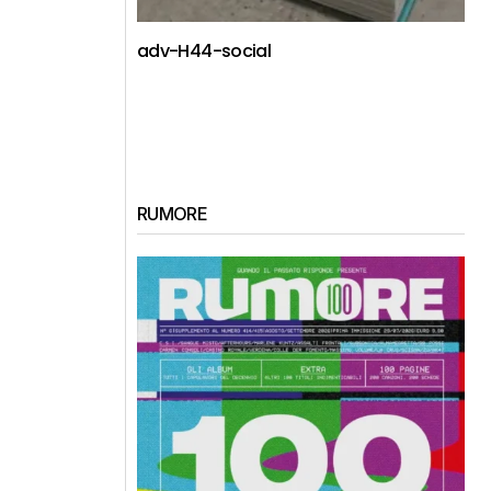
adv-H44-social
RUMORE