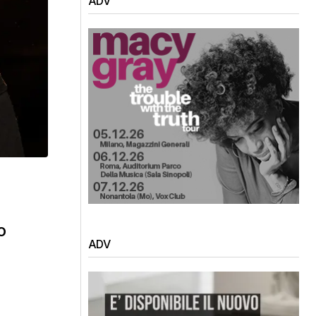
ADV
o
ADV