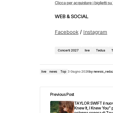
Clicca per acquistare i biglietti 
WEB & SOCIAL
Facebook
/
Instagram
Concerti 2027
live
Tedua
T
live
news
Top
3 Giugno 2026
by
newsic_reda
Previous Post
TAYLOR SWIFT il nuov
Knew It, I Knew You” p
colonna sonora di Toy