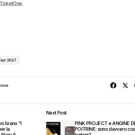
su TicketOne
our 2027
zione
Next Post
o brano “I
PINK PROJECT e ANGINE D
er la
POITRINE: sono davvero cos
 Story 5
lontani?