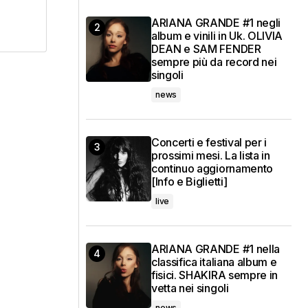
ARIANA GRANDE #1 negli
album e vinili in Uk. OLIVIA
DEAN e SAM FENDER
sempre più da record nei
singoli
news
Concerti e festival per i
prossimi mesi. La lista in
continuo aggiornamento
[Info e Biglietti]
live
ARIANA GRANDE #1 nella
classifica italiana album e
fisici. SHAKIRA sempre in
vetta nei singoli
news