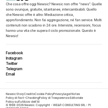
Che cosa offre oggi Newsic? Newsic non offre “news”. Quelle
sono ovunque, gratuite, istantanee, intercambiabili. Quello
che Newsic offre è altro: Mediazione critica,
approfondimento. Non fai aggregazione, né fan service. Molti
contenuti non scadono in 24 ore. Interviste, recensioni, focus
hanno una vita che supera il ciclo promozionale. Questo è
Newsic!
Facebook
Instagram
Twitter
Telegram
Email
Newsic Story
Credits
Cookie Policy
Privacy
Legal Notes
Policy di Fact-Checking
Policy di Trasparenza Editoriale
Policy sull’utilizzo dell’AI
© 1998-2026 Newsic. Copyright - WE&FI CONSULTING SRL - PI: