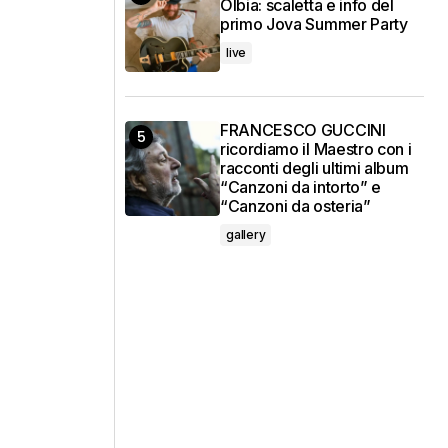
Olbia: scaletta e info del
primo Jova Summer Party
live
FRANCESCO GUCCINI
ricordiamo il Maestro con i
racconti degli ultimi album
“Canzoni da intorto” e
“Canzoni da osteria”
gallery