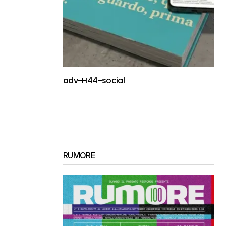
adv-H44-social
RUMORE