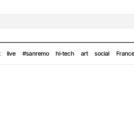
t
live
#sanremo
hi-tech
art
social
France