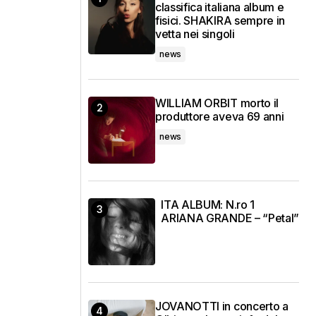
classifica italiana album e
fisici. SHAKIRA sempre in
vetta nei singoli
news
WILLIAM ORBIT morto il
produttore aveva 69 anni
news
ITA ALBUM: N.ro 1
ARIANA GRANDE – “Petal”
JOVANOTTI in concerto a