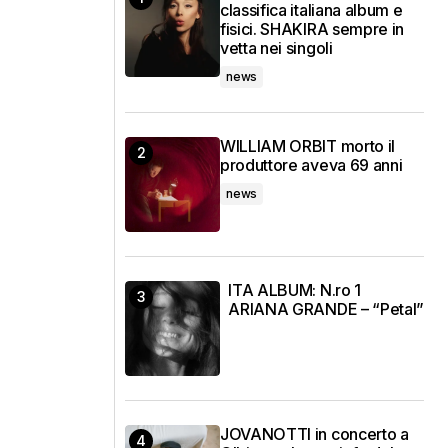
classifica italiana album e
fisici. SHAKIRA sempre in
vetta nei singoli
news
WILLIAM ORBIT morto il
produttore aveva 69 anni
news
ITA ALBUM: N.ro 1
ARIANA GRANDE – “Petal”
JOVANOTTI in concerto a