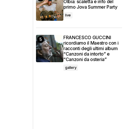
Olbia: scaletta e info del
primo Jova Summer Party
live
FRANCESCO GUCCINI
ricordiamo il Maestro con i
racconti degli ultimi album
“Canzoni da intorto” e
“Canzoni da osteria”
gallery