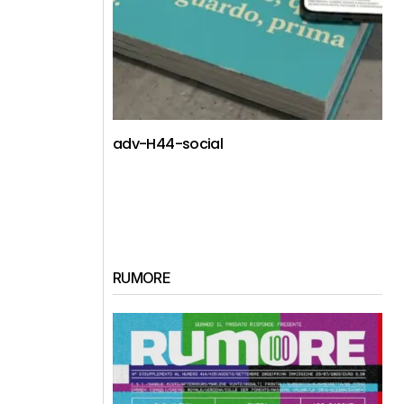
adv-H44-social
RUMORE