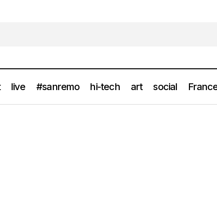
t
live
#sanremo
hi-tech
art
social
France