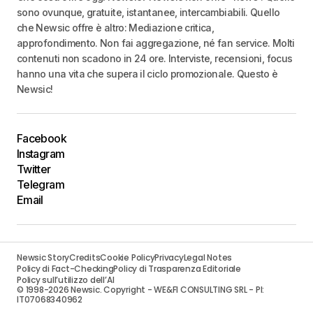
sono ovunque, gratuite, istantanee, intercambiabili. Quello
che Newsic offre è altro: Mediazione critica,
approfondimento. Non fai aggregazione, né fan service. Molti
contenuti non scadono in 24 ore. Interviste, recensioni, focus
hanno una vita che supera il ciclo promozionale. Questo è
Newsic!
Facebook
Instagram
Twitter
Telegram
Email
Newsic Story
Credits
Cookie Policy
Privacy
Legal Notes
Policy di Fact-Checking
Policy di Trasparenza Editoriale
Policy sull’utilizzo dell’AI
© 1998-2026 Newsic. Copyright - WE&FI CONSULTING SRL - PI:
IT07068340962