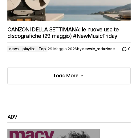
CANZONI DELLA SETTIMANA: le nuove uscite
discografiche (29 maggio) #NewMusicFriday
news
playlist
Top
29 Maggio 2026
by
newsic_redazione
0
Load More
Load More
ADV