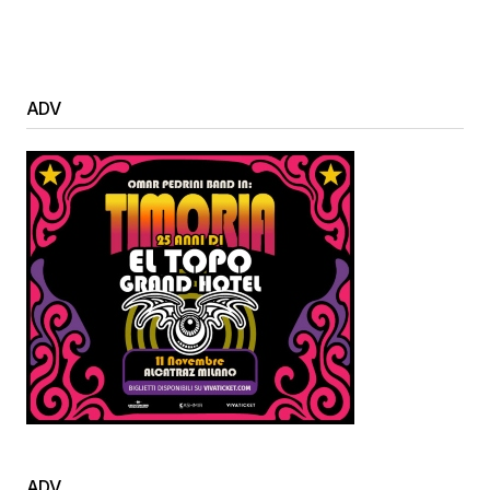
ADV
ADV