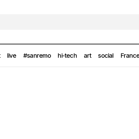
t
live
#sanremo
hi-tech
art
social
France