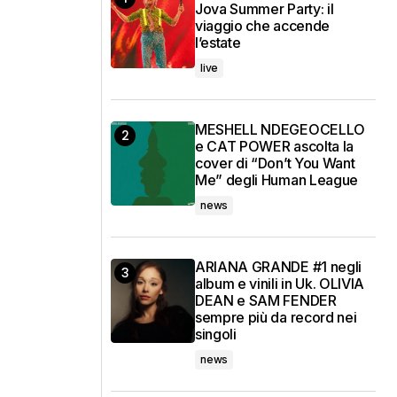
Jova Summer Party: il
viaggio che accende
l’estate
live
MESHELL NDEGEOCELLO
e CAT POWER ascolta la
cover di “Don’t You Want
Me” degli Human League
news
ARIANA GRANDE #1 negli
album e vinili in Uk. OLIVIA
DEAN e SAM FENDER
sempre più da record nei
singoli
news