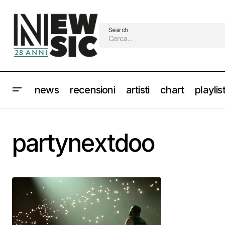
Search
news
recensioni
artisti
chart
playlis
partynextdoo