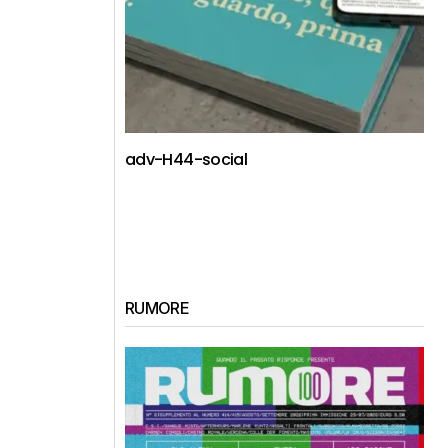
adv-H44-social
RUMORE