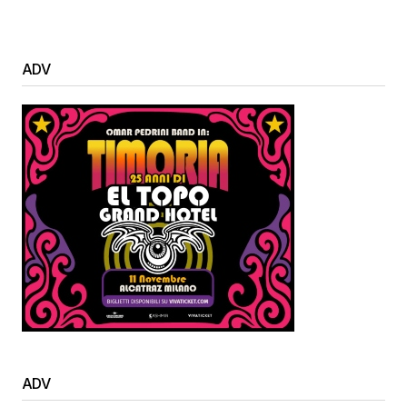
ADV
ADV