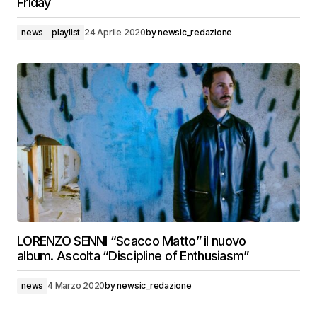
Friday
news
playlist
24 Aprile 2020
by
newsic_redazione
LORENZO SENNI “Scacco Matto” il nuovo
album. Ascolta “Discipline of Enthusiasm”
news
4 Marzo 2020
by
newsic_redazione