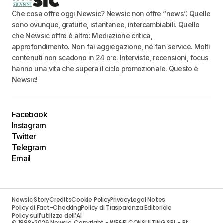
Che cosa offre oggi Newsic? Newsic non offre “news”. Quelle
sono ovunque, gratuite, istantanee, intercambiabili. Quello
che Newsic offre è altro: Mediazione critica,
approfondimento. Non fai aggregazione, né fan service. Molti
contenuti non scadono in 24 ore. Interviste, recensioni, focus
hanno una vita che supera il ciclo promozionale. Questo è
Newsic!
Facebook
Instagram
Twitter
Telegram
Email
Newsic Story
Credits
Cookie Policy
Privacy
Legal Notes
Policy di Fact-Checking
Policy di Trasparenza Editoriale
Policy sull’utilizzo dell’AI
© 1998-2026 Newsic. Copyright - WE&FI CONSULTING SRL - PI: