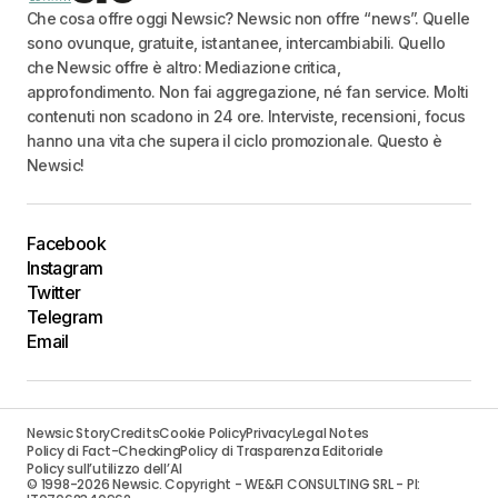
Che cosa offre oggi Newsic? Newsic non offre “news”. Quelle
sono ovunque, gratuite, istantanee, intercambiabili. Quello
che Newsic offre è altro: Mediazione critica,
approfondimento. Non fai aggregazione, né fan service. Molti
contenuti non scadono in 24 ore. Interviste, recensioni, focus
hanno una vita che supera il ciclo promozionale. Questo è
Newsic!
Facebook
Instagram
Twitter
Telegram
Email
Newsic Story
Credits
Cookie Policy
Privacy
Legal Notes
Policy di Fact-Checking
Policy di Trasparenza Editoriale
Policy sull’utilizzo dell’AI
© 1998-2026 Newsic. Copyright - WE&FI CONSULTING SRL - PI: