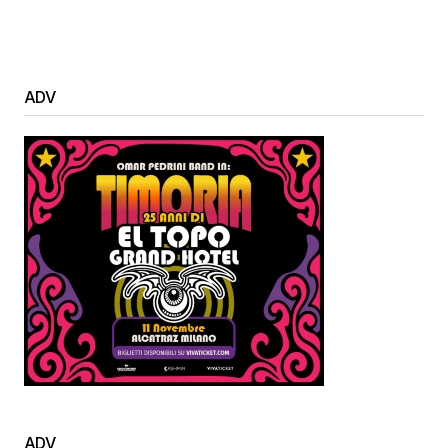
ADV
ADV