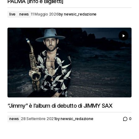
PALMA [Info e Biglietti]
live
news
11 Maggio 2026
by
newsic_redazione
“Jimmy” è l’album di debutto di JIMMY SAX
news
28 Settembre 2021
by
newsic_redazione
0