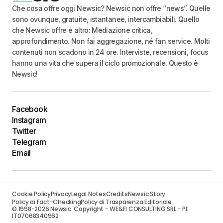
Che cosa offre oggi Newsic? Newsic non offre “news”. Quelle
sono ovunque, gratuite, istantanee, intercambiabili. Quello
che Newsic offre è altro: Mediazione critica,
approfondimento. Non fai aggregazione, né fan service. Molti
contenuti non scadono in 24 ore. Interviste, recensioni, focus
hanno una vita che supera il ciclo promozionale. Questo è
Newsic!
Facebook
Instagram
Twitter
Telegram
Email
Cookie Policy
Privacy
Legal Notes
Credits
Newsic Story
Policy di Fact-Checking
Policy di Trasparenza Editoriale
© 1998-2026 Newsic. Copyright - WE&FI CONSULTING SRL - PI:
IT07068340962