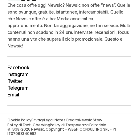
Che cosa offre oggi Newsic? Newsic non offre “news”. Quelle
sono ovunque, gratuite, istantanee, intercambiabili. Quello
che Newsic offre è altro: Mediazione critica,
approfondimento. Non fai aggregazione, né fan service. Molti
contenuti non scadono in 24 ore. Interviste, recensioni, focus
hanno una vita che supera il ciclo promozionale. Questo è
Newsic!
Facebook
Instagram
Twitter
Telegram
Email
Cookie Policy
Privacy
Legal Notes
Credits
Newsic Story
Policy di Fact-Checking
Policy di Trasparenza Editoriale
© 1998-2026 Newsic. Copyright - WE&FI CONSULTING SRL - PI:
IT07068340962