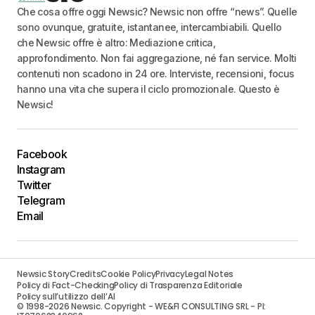
Che cosa offre oggi Newsic? Newsic non offre “news”. Quelle
sono ovunque, gratuite, istantanee, intercambiabili. Quello
che Newsic offre è altro: Mediazione critica,
approfondimento. Non fai aggregazione, né fan service. Molti
contenuti non scadono in 24 ore. Interviste, recensioni, focus
hanno una vita che supera il ciclo promozionale. Questo è
Newsic!
Facebook
Instagram
Twitter
Telegram
Email
Newsic Story
Credits
Cookie Policy
Privacy
Legal Notes
Policy di Fact-Checking
Policy di Trasparenza Editoriale
Policy sull’utilizzo dell’AI
© 1998-2026 Newsic. Copyright - WE&FI CONSULTING SRL - PI: