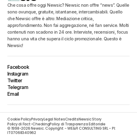
Che cosa offre oggi Newsic? Newsic non offre “news”. Quelle
sono ovunque, gratuite, istantanee, intercambiabili. Quello
che Newsic offre è altro: Mediazione critica,
approfondimento. Non fai aggregazione, né fan service. Molti
contenuti non scadono in 24 ore. Interviste, recensioni, focus
hanno una vita che supera il ciclo promozionale. Questo è
Newsic!
Facebook
Instagram
Twitter
Telegram
Email
Cookie Policy
Privacy
Legal Notes
Credits
Newsic Story
Policy di Fact-Checking
Policy di Trasparenza Editoriale
© 1998-2026 Newsic. Copyright - WE&FI CONSULTING SRL - PI:
IT07068340962