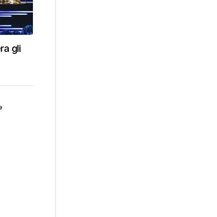
a gli
e