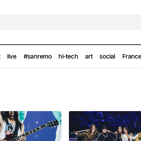
t
live
#sanremo
hi-tech
art
social
France