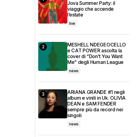
Jova Summer Party: il
viaggio che accende
l’estate
live
MESHELL NDEGEOCELLO
e CAT POWER ascolta la
cover di “Don’t You Want
Me” degli Human League
news
ARIANA GRANDE #1 negli
album e vinili in Uk. OLIVIA
DEAN e SAM FENDER
sempre più da record nei
singoli
news