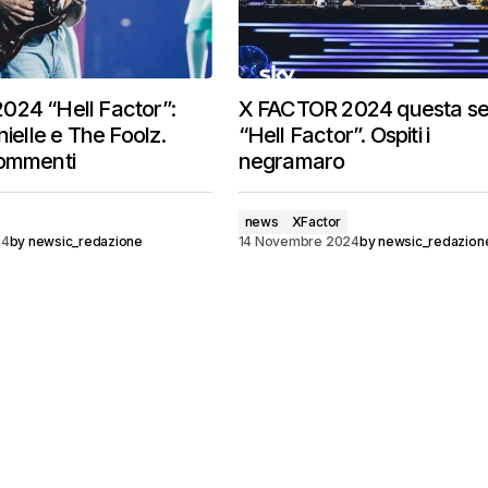
024 “Hell Factor”:
X FACTOR 2024 questa ser
nielle e The Foolz.
“Hell Factor”. Ospiti i
commenti
negramaro
news
XFactor
24
by
newsic_redazione
14 Novembre 2024
by
newsic_redazion