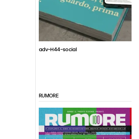
adv-H44-social
RUMORE