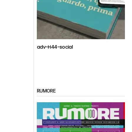
adv-H44-social
RUMORE