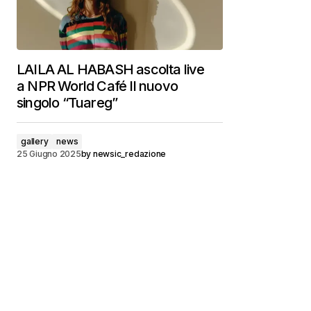
LAILA AL HABASH ascolta live
a NPR World Café Il nuovo
singolo “Tuareg”
gallery
news
25 Giugno 2025
by
newsic_redazione