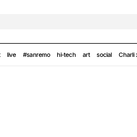
t
live
#sanremo
hi-tech
art
social
Charli