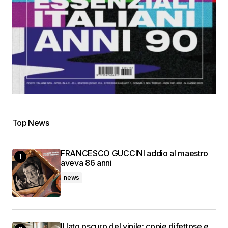
Top News
FRANCESCO GUCCINI addio al maestro
aveva 86 anni
news
Il lato oscuro del vinile: copie difettose e